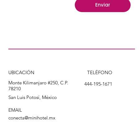
Enviar
UBICACIÓN
TELÉFONO
Monte Kilimanjaro #250, C.P.
444-195-1671
78210
San Luis Potosí, México
EMAIL
conecta@minihotel.mx